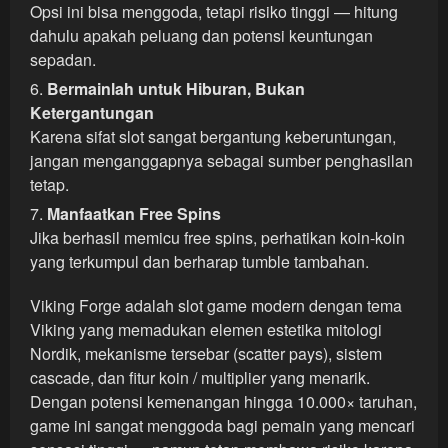
Opsi ini bisa menggoda, tetapi risiko tinggi — hitung
dahulu apakah peluang dan potensi keuntungan
sepadan.
Bermainlah untuk Hiburan, Bukan
Ketergantungan
Karena sifat slot sangat bergantung keberuntungan,
jangan menganggapnya sebagai sumber penghasilan
tetap.
Manfaatkan Free Spins
Jika berhasil memicu free spins, perhatikan koin-koin
yang terkumpul dan berharap tumble tambahan.
Viking Forge adalah slot game modern dengan tema
Viking yang memadukan elemen estetika mitologi
Nordik, mekanisme tersebar (scatter pays), sistem
cascade, dan fitur koin / multiplier yang menarik.
Dengan potensi kemenangan hingga 10.000× taruhan,
game ini sangat menggoda bagi pemain yang mencari