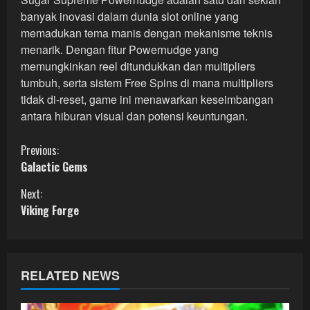
banyak inovasi dalam dunia slot online yang
memadukan tema manis dengan mekanisme teknis
menarik. Dengan fitur Powernudge yang
memungkinkan reel ditundukkan dan multipliers
tumbuh, serta sistem Free Spins di mana multipliers
tidak di-reset, game ini menawarkan keseimbangan
antara hiburan visual dan potensi keuntungan.
C
Previous:
Galactic Gems
o
Next:
n
Viking Forge
t
i
RELATED NEWS
n