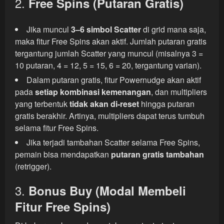
2.
Free Spins (Putaran Gratis)
Jika muncul
3–6 simbol Scatter
di grid mana saja,
maka fitur Free Spins akan aktif. Jumlah putaran gratis
tergantung jumlah Scatter yang muncul (misalnya 3 =
10 putaran, 4 = 12, 5 = 15, 6 = 20, tergantung varian).
Dalam putaran gratis, fitur Powernudge akan aktif
pada
setiap kombinasi kemenangan
, dan multipliers
yang terbentuk
tidak akan di-reset
hingga putaran
gratis berakhir. Artinya, multipliers dapat terus tumbuh
selama fitur Free Spins.
Jika terjadi tambahan Scatter selama Free Spins,
pemain bisa mendapatkan
putaran gratis tambahan
(retrigger).
3.
Bonus Buy (Modal Membeli
Fitur Free Spins)