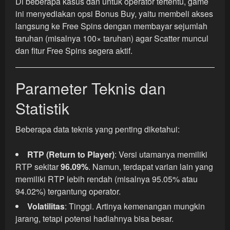
Di beberapa kasus dan untuk operator tertentu, game
ini menyediakan opsi Bonus Buy, yaitu membeli akses
langsung ke Free Spins dengan membayar sejumlah
taruhan (misalnya 100× taruhan) agar Scatter muncul
dan fitur Free Spins segera aktif.
Parameter Teknis dan
Statistik
Beberapa data teknis yang penting diketahui:
RTP (Return to Player)
: Versi utamanya memiliki
RTP sekitar
96.09%
. Namun, terdapat varian lain yang
memiliki RTP lebih rendah (misalnya 95.05% atau
94.02%) tergantung operator.
Volatilitas
: Tinggi. Artinya kemenangan mungkin
jarang, tetapi potensi hadiahnya bisa besar.