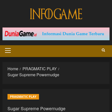
Skip
to
content
Primary
Menu
Home
PRAGMATIC PLAY
Sugar Supreme Powernudge
PRAGMATIC PLAY
Sugar Supreme Powernudge