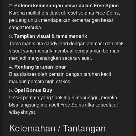
Potensi kemenangan besar dalam Free Spins
Karena multipliers tidak di-reset selama Free Spins,
peluang untuk mendapatkan kemenangan besar
sangat terbuka.
Tampilan visual & tema menarik
Tema manis ala candy land dengan animasi dan efek
visual yang menarik membuat pengalaman bermain
menjadi menyenangkan secara visual.
Rentang taruhan lebar
Bisa diakses oleh pemain dengan taruhan kecil
maupun pemain high-stakes.
Opsi Bonus Buy
Untuk pemain yang tidak ingin menunggu, mereka
bisa langsung membeli Free Spins (jika tersedia di
wilayahnya).
Kelemahan / Tantangan