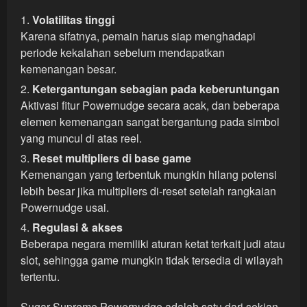
Volatilitas tinggi
Karena sifatnya, pemain harus siap menghadapi
periode kekalahan sebelum mendapatkan
kemenangan besar.
Ketergantungan sebagian pada keberuntungan
Aktivasi fitur Powernudge secara acak, dan beberapa
elemen kemenangan sangat bergantung pada simbol
yang muncul di atas reel.
Reset multipliers di base game
Kemenangan yang terbentuk mungkin hilang potensi
lebih besar jika multipliers di-reset setelah rangkaian
Powernudge usai.
Regulasi & akses
Beberapa negara memiliki aturan ketat terkait judi atau
slot, sehingga game mungkin tidak tersedia di wilayah
tertentu.
Sugar Supreme Powernudge adalah satu dari sekian