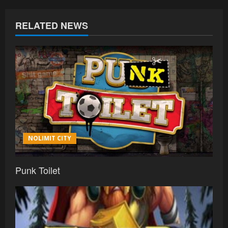
i
RELATED NEWS
n
u
e
R
e
a
NOLIMIT CITY
d
Punk Toilet
i
n
g