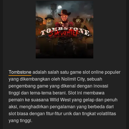
Tombstone
adalah salah satu game slot online populer
yang dikembangkan oleh Nolimit City, sebuah
pengembang game yang dikenal dengan inovasi
tinggi dan tema-tema berani. Slot ini membawa
pemain ke suasana Wild West yang gelap dan penuh
aksi, menghadirkan pengalaman yang berbeda dari
slot biasa dengan fitur-fitur unik dan tingkat volatilitas
yang tinggi.