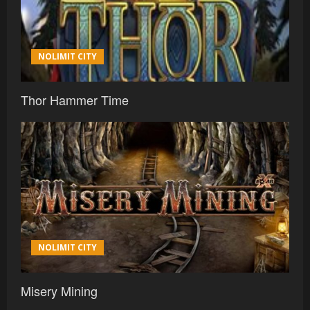
NOLIMIT CITY
Thor Hammer Time
NOLIMIT CITY
Misery Mining