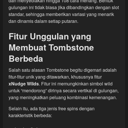
dan menyediakan hingga 108 cara menang. Bentuk
gulungan ini tidak biasa jika dibandingkan dengan slot
standar, sehingga memberikan variasi yang menarik
dan dinamis dalam setiap putaran.
Fitur Unggulan yang
Membuat Tombstone
Berbeda
Salah satu alasan Tombstone begitu digemari adalah
fitur-fitur unik yang ditawarkan, khususnya fitur
xNudge Wilds
. Fitur ini memungkinkan simbol wild
untuk “mendorong” dirinya secara vertikal di gulungan,
yang meningkatkan peluang kombinasi kemenangan.
Selain itu, ada tiga jenis free spins dengan
karakteristik berbeda: