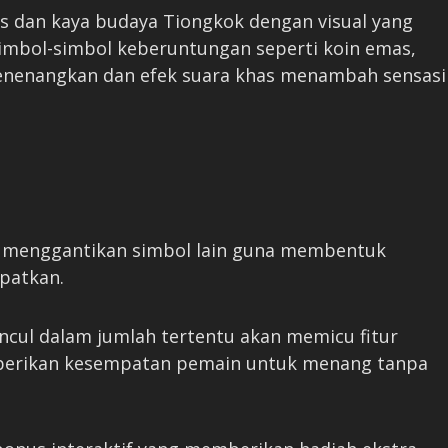
s dan kaya budaya Tiongkok dengan visual yang
imbol-simbol keberuntungan seperti koin emas,
 menenangkan dan efek suara khas menambah sensasi
uk menggantikan simbol lain guna membentuk
patkan.
ncul dalam jumlah tertentu akan memicu fitur
memberikan kesempatan pemain untuk menang tanpa