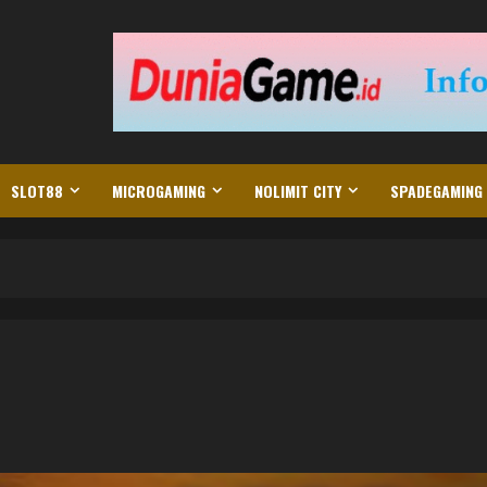
SLOT88
MICROGAMING
NOLIMIT CITY
SPADEGAMING