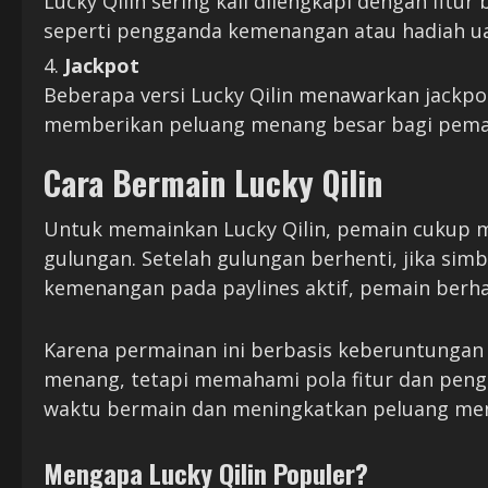
Lucky Qilin sering kali dilengkapi dengan fitu
seperti pengganda kemenangan atau hadiah ua
Jackpot
Beberapa versi Lucky Qilin menawarkan jackpot
memberikan peluang menang besar bagi pema
Cara Bermain Lucky Qilin
Untuk memainkan Lucky Qilin, pemain cukup 
gulungan. Setelah gulungan berhenti, jika s
kemenangan pada paylines aktif, pemain berh
Karena permainan ini berbasis keberuntungan d
menang, tetapi memahami pola fitur dan pe
waktu bermain dan meningkatkan peluang me
Mengapa Lucky Qilin Populer?