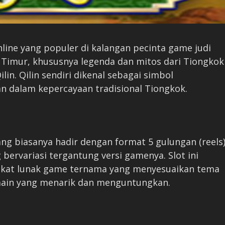
line yang populer di kalangan pecinta game judi
 Timur, khususnya legenda dan mitos dari Tiongkok
n. Qilin sendiri dikenal sebagai simbol
 dalam kepercayaan tradisional Tiongkok.
ng biasanya hadir dengan format 5 gulungan (reels
bervariasi tergantung versi gamenya. Slot ini
kat lunak game ternama yang menyesuaikan tema
ain yang menarik dan menguntungkan.