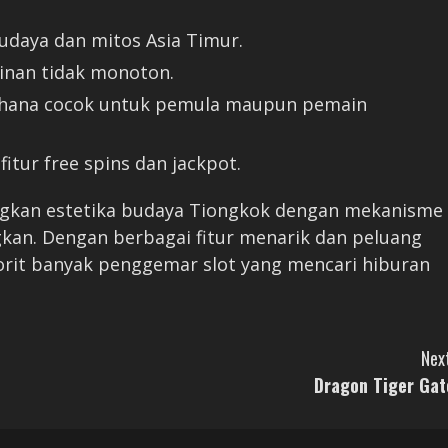
daya dan mitos Asia Timur.
nan tidak monoton.
rhana cocok untuk pemula maupun pemain
itur free spins dan jackpot.
ungkan estetika budaya Tiongkok dengan mekanisme
an. Dengan berbagai fitur menarik dan peluang
rit banyak penggemar slot yang mencari hiburan
Next
Dragon Tiger Gat