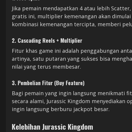
Jika pemain mendapatkan 4 atau lebih Scatter,
gratis ini, multiplier kemenangan akan dimulai
kombinasi kemenangan tercipta, memberi pel
2. Cascading Reels + Multiplier
Fitur khas game ini adalah penggabungan antar
artinya, satu putaran yang sukses bisa meng
nilai yang terus membesar.
3. Pembelian Fitur (Buy Feature)
Bagi pemain yang ingin langsung menikmati fi
secara alami, Jurassic Kingdom menyediakan o
ingin langsung berburu jackpot besar.
Kelebihan Jurassic Kingdom