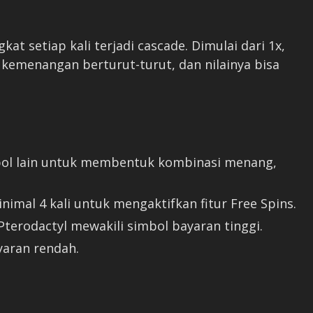
kat setiap kali terjadi cascade. Dimulai dari 1x,
 kemenangan berturut-turut, dan nilainya bisa
ol lain untuk membentuk kombinasi menang,
nimal 4 kali untuk mengaktifkan fitur Free Spins.
Pterodactyl mewakili simbol bayaran tinggi.
yaran rendah.