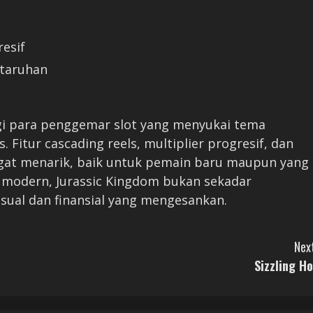
resif
 taruhan
agi para penggemar slot yang menyukai tema
Fitur cascading reels, multiplier progresif, dan
at menarik, baik untuk pemain baru maupun yang
 modern, Jurassic Kingdom bukan sekadar
sual dan finansial yang mengesankan.
Next
Sizzling Ho