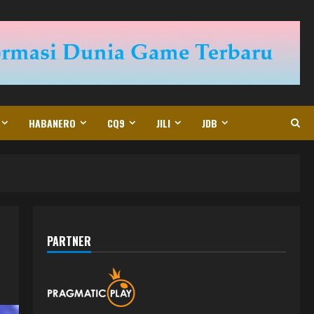
HABANERO
CQ9
JILI
JDB
PARTNER