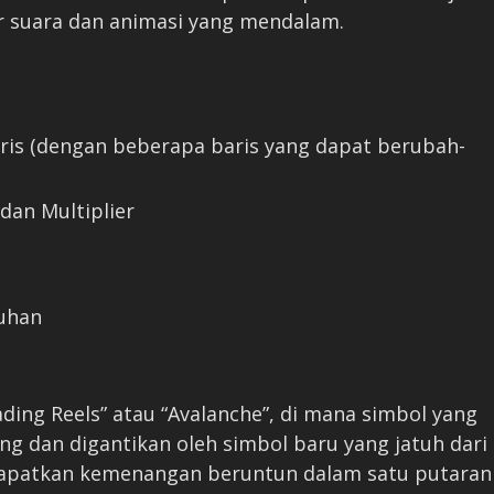
r suara dan animasi yang mendalam.
aris (dengan beberapa baris yang dapat berubah-
 dan Multiplier
uhan
ng Reels” atau “Avalanche”, di mana simbol yang
dan digantikan oleh simbol baru yang jatuh dari
apatkan kemenangan beruntun dalam satu putaran