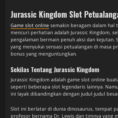
Jurassic Kingdom Slot Petualang
Game slot online
semakin beragam dalam hal te
mencuri perhatian adalah Jurassic Kingdom, 
pengalaman bermain penuh aksi dan kejutan. Sl
yang menyukai sensasi petualangan di masa pr
bonus yang menguntungkan.
Sekilas Tentang Jurassic Kingdom
Jurassic Kingdom adalah game slot online bua
seperti beberapa slot legendaris lainnya. Na
ini layak dibandingkan dengan judul-judul be
Slot ini berlatar di dunia dinosaurus, tempat
profesor bernama Dr. Lewis dan timnya yang me