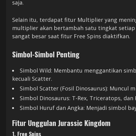
saja.
Selain itu, terdapat fitur Multiplier yang mening
multiplier akan bertambah satu tingkat setiap
sangat besar saat fitur Free Spins diaktifkan.
Simbol-Simbol Penting
Simbol Wild: Membantu menggantikan simb
kecuali Scatter.
Simbol Scatter (Fosil Dinosaurus): Muncul mi
Simbol Dinosaurus: T-Rex, Triceratops, dan 
Simbol Huruf dan Angka: Menjadi simbol ba
Fitur Unggulan Jurassic Kingdom
1. Free Spins