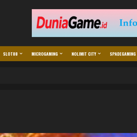
SLOT88
MICROGAMING
NOLIMIT CITY
SPADEGAMING