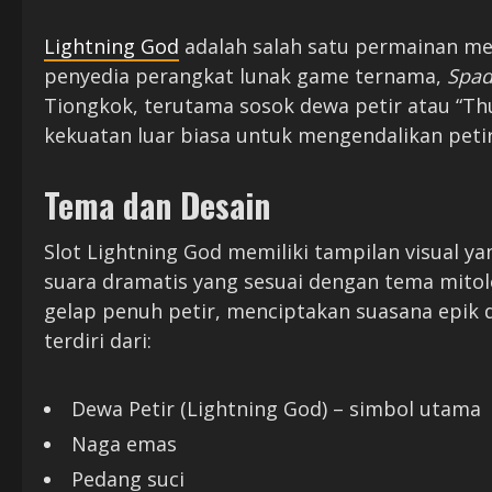
Lightning God
adalah salah satu permainan mes
penyedia perangkat lunak game ternama,
Spa
Tiongkok, terutama sosok dewa petir atau “Th
kekuatan luar biasa untuk mengendalikan petir
Tema dan Desain
Slot Lightning God memiliki tampilan visual y
suara dramatis yang sesuai dengan tema mitol
gelap penuh petir, menciptakan suasana epik
terdiri dari:
Dewa Petir (Lightning God) – simbol utama
Naga emas
Pedang suci