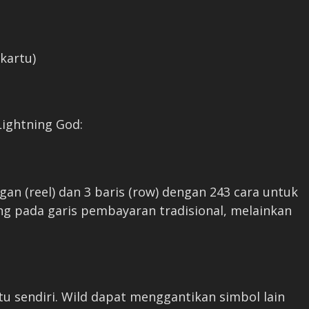
kartu)
Lightning God:
 (reel) dan 3 baris (row) dengan 243 cara untuk
ng pada garis pembayaran tradisional, melainkan
itu sendiri. Wild dapat menggantikan simbol lain