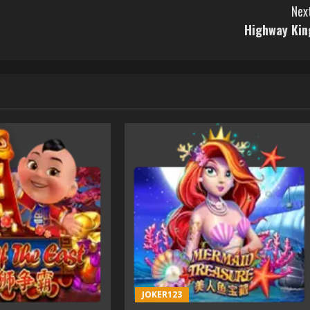
Next
Highway Kin
JOKER123