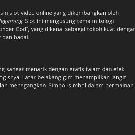
in slot video online yang dikembangkan oleh
degaming
. Slot ini mengusung tema mitologi
under God”, yang dikenal sebagai tokoh kuat denga
 dan badai.
ang sangat menarik dengan grafis tajam dan efek
ogisnya. Latar belakang gim menampilkan langit
 dan menegangkan. Simbol-simbol dalam permainan