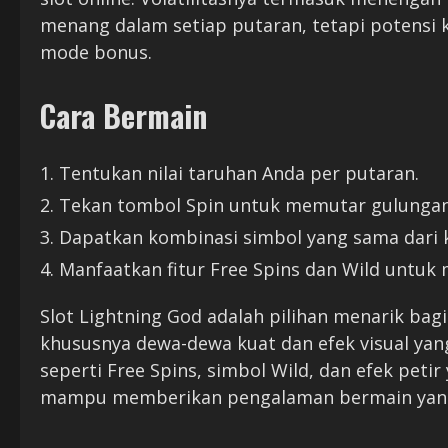
menang dalam setiap putaran, tetapi potensi
mode bonus.
Cara Bermain
Tentukan nilai taruhan Anda per putaran.
Tekan tombol Spin untuk memutar gulungan
Dapatkan kombinasi simbol yang sama dari k
Manfaatkan fitur Free Spins dan Wild untuk
Slot Lightning God adalah pilihan menarik bag
khususnya dewa-dewa kuat dan efek visual yang
seperti Free Spins, simbol Wild, dan efek peti
mampu memberikan pengalaman bermain yang