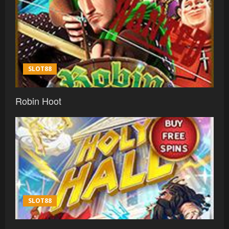
n
g
SLOT88
Robin Hoot
SLOT88