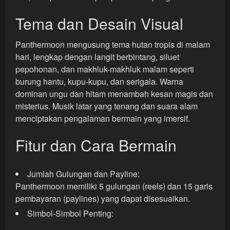
Tema dan Desain Visual
Panthermoon mengusung tema hutan tropis di malam
hari, lengkap dengan langit berbintang, siluet
pepohonan, dan makhluk-makhluk malam seperti
burung hantu, kupu-kupu, dan serigala. Warna
dominan ungu dan hitam menambah kesan magis dan
misterius. Musik latar yang tenang dan suara alam
menciptakan pengalaman bermain yang imersif.
Fitur dan Cara Bermain
Jumlah Gulungan dan Payline:
Panthermoon memiliki 5 gulungan (reels) dan 15 garis
pembayaran (paylines) yang dapat disesuaikan.
Simbol-Simbol Penting: