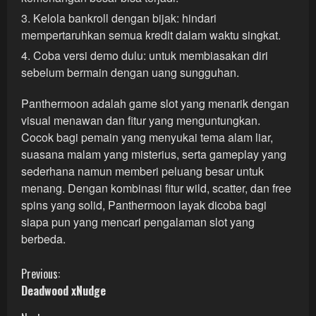
Kelola bankroll dengan bijak: hindari
mempertaruhkan semua kredit dalam waktu singkat.
Coba versi demo dulu: untuk membiasakan diri
sebelum bermain dengan uang sungguhan.
Panthermoon adalah game slot yang menarik dengan
visual menawan dan fitur yang menguntungkan.
Cocok bagi pemain yang menyukai tema alam liar,
suasana malam yang misterius, serta gameplay yang
sederhana namun memberi peluang besar untuk
menang. Dengan kombinasi fitur wild, scatter, dan free
spins yang solid, Panthermoon layak dicoba bagi
siapa pun yang mencari pengalaman slot yang
berbeda.
C
Previous:
Deadwood xNudge
o