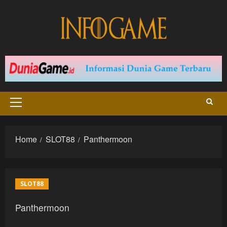
Skip
to
content
Primary
Menu
Home
SLOT88
Panthermoon
SLOT88
Panthermoon