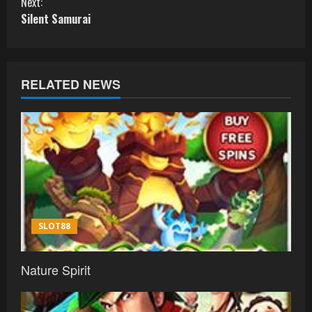
Next:
n
Silent Samurai
t
i
RELATED NEWS
n
u
e
R
e
a
SLOT88
d
Nature Spirit
i