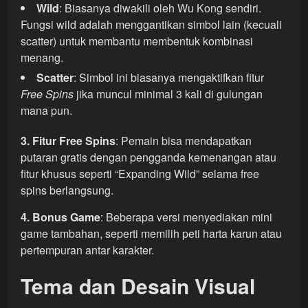
Wild
: Biasanya diwakili oleh Wu Kong sendiri.
Fungsi wild adalah menggantikan simbol lain (kecuali
scatter) untuk membantu membentuk kombinasi
menang.
Scatter
: Simbol ini biasanya mengaktifkan fitur
Free Spins
jika muncul minimal 3 kali di gulungan
mana pun.
3. Fitur Free Spins
: Pemain bisa mendapatkan
putaran gratis dengan pengganda kemenangan atau
fitur khusus seperti “Expanding Wild” selama free
spins berlangsung.
4. Bonus Game
: Beberapa versi menyediakan mini
game tambahan, seperti memilih peti harta karun atau
pertempuran antar karakter.
Tema dan Desain Visual