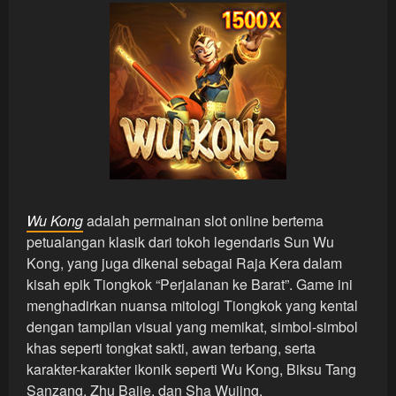
Wu Kong
adalah permainan slot online bertema
petualangan klasik dari tokoh legendaris Sun Wu
Kong, yang juga dikenal sebagai Raja Kera dalam
kisah epik Tiongkok “Perjalanan ke Barat”. Game ini
menghadirkan nuansa mitologi Tiongkok yang kental
dengan tampilan visual yang memikat, simbol-simbol
khas seperti tongkat sakti, awan terbang, serta
karakter-karakter ikonik seperti Wu Kong, Biksu Tang
Sanzang, Zhu Bajie, dan Sha Wujing.