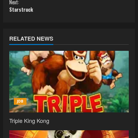
Next:
n
Starstruck
t
i
RELATED NEWS
n
u
e
R
e
a
JDB
d
Triple King Kong
i