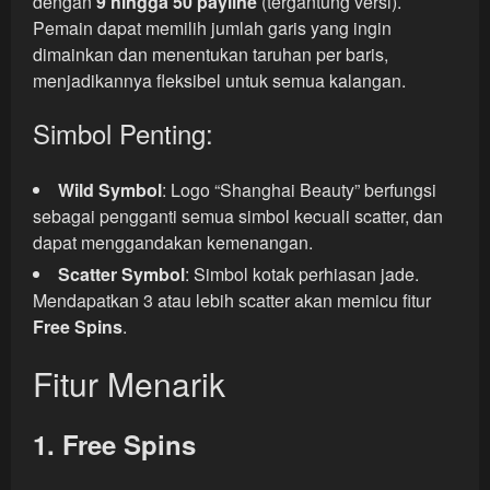
dengan
9 hingga 50 payline
(tergantung versi).
Pemain dapat memilih jumlah garis yang ingin
dimainkan dan menentukan taruhan per baris,
menjadikannya fleksibel untuk semua kalangan.
Simbol Penting:
Wild Symbol
: Logo “Shanghai Beauty” berfungsi
sebagai pengganti semua simbol kecuali scatter, dan
dapat menggandakan kemenangan.
Scatter Symbol
: Simbol kotak perhiasan jade.
Mendapatkan 3 atau lebih scatter akan memicu fitur
Free Spins
.
Fitur Menarik
1. Free Spins