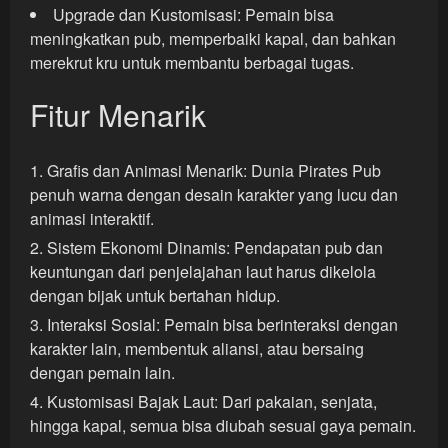
Upgrade dan Kustomisasi: Pemain bisa
meningkatkan pub, memperbaiki kapal, dan bahkan
merekrut kru untuk membantu berbagai tugas.
Fitur Menarik
Grafis dan Animasi Menarik: Dunia Pirates Pub
penuh warna dengan desain karakter yang lucu dan
animasi interaktif.
Sistem Ekonomi Dinamis: Pendapatan pub dan
keuntungan dari penjelajahan laut harus dikelola
dengan bijak untuk bertahan hidup.
Interaksi Sosial: Pemain bisa berinteraksi dengan
karakter lain, membentuk aliansi, atau bersaing
dengan pemain lain.
Kustomisasi Bajak Laut: Dari pakaian, senjata,
hingga kapal, semua bisa diubah sesuai gaya pemain.