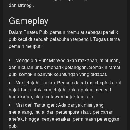
dan strategi.
Gameplay
Dalam Pirates Pub, pemain memulai sebagai pemilik
pub kecil di sebuah pelabuhan terpencil. Tugas utama
pemain meliputi:
Mengelola Pub: Menyediakan makanan, minuman,
dan hiburan untuk menarik pelanggan. Semakin ramai
pub, semakin banyak keuntungan yang didapat.
Menjelajahi Lautan: Pemain dapat memimpin kapal
bajak laut untuk menjelajahi pulau-pulau, mencari
harta karun, atau melawan bajak laut lain.
Misi dan Tantangan: Ada banyak misi yang
menantang, mulai dari pertempuran laut, pencarian
artefak, hingga menyelesaikan permintaan pelanggan
pub.