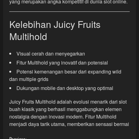
yang merupakan angka kompetitif di dunia slot online.
Kelebihan Juicy Fruits
Multihold
Visual cerah dan menyegarkan
Fitur Multihold yang inovatif dan potensial
Potensi kemenangan besar dari expanding wild
dan multiple grids
Dukungan mobile dan desktop yang optimal
Juicy Fruits Multihold adalah evolusi menarik dari slot
buah klasik yang berhasil menggabungkan elemen
nostalgia dengan inovasi modern. Fitur Multihold
menjadi daya tarik utama, memberikan sensasi bermai