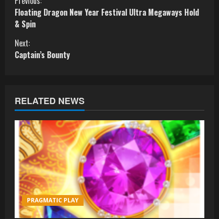
C
Previous:
Floating Dragon New Year Festival Ultra Megaways Hold
o
& Spin
n
Next:
Captain’s Bounty
t
i
n
RELATED NEWS
u
e
R
e
a
PRAGMATIC PLAY
d