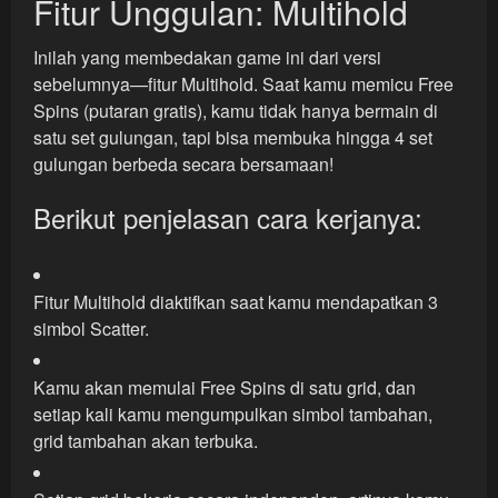
Fitur Unggulan: Multihold
Inilah yang membedakan game ini dari versi
sebelumnya—fitur Multihold. Saat kamu memicu Free
Spins (putaran gratis), kamu tidak hanya bermain di
satu set gulungan, tapi bisa membuka hingga 4 set
gulungan berbeda secara bersamaan!
Berikut penjelasan cara kerjanya:
Fitur Multihold diaktifkan saat kamu mendapatkan 3
simbol Scatter.
Kamu akan memulai Free Spins di satu grid, dan
setiap kali kamu mengumpulkan simbol tambahan,
grid tambahan akan terbuka.