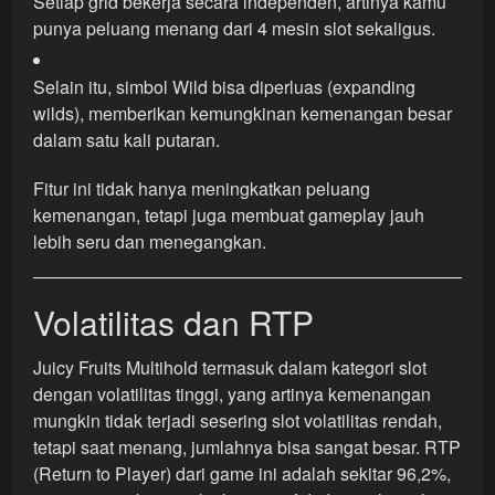
Setiap grid bekerja secara independen, artinya kamu
punya peluang menang dari 4 mesin slot sekaligus.
Selain itu, simbol Wild bisa diperluas (expanding
wilds), memberikan kemungkinan kemenangan besar
dalam satu kali putaran.
Fitur ini tidak hanya meningkatkan peluang
kemenangan, tetapi juga membuat gameplay jauh
lebih seru dan menegangkan.
Volatilitas dan RTP
Juicy Fruits Multihold termasuk dalam kategori slot
dengan volatilitas tinggi, yang artinya kemenangan
mungkin tidak terjadi sesering slot volatilitas rendah,
tetapi saat menang, jumlahnya bisa sangat besar. RTP
(Return to Player) dari game ini adalah sekitar 96,2%,