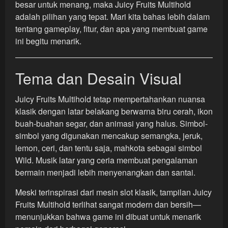
besar untuk menang, maka Juicy Fruits Multihold
adalah pilihan yang tepat. Mari kita bahas lebih dalam
tentang gameplay, fitur, dan apa yang membuat game
ini begitu menarik.
Tema dan Desain Visual
Juicy Fruits Multihold tetap mempertahankan nuansa
klasik dengan latar belakang berwarna biru cerah, ikon
buah-buahan segar, dan animasi yang halus. Simbol-
simbol yang digunakan mencakup semangka, jeruk,
lemon, ceri, dan tentu saja, mahkota sebagai simbol
Wild. Musik latar yang ceria membuat pengalaman
bermain menjadi lebih menyenangkan dan santai.
Meski terinspirasi dari mesin slot klasik, tampilan Juicy
Fruits Multihold terlihat sangat modern dan bersih—
menunjukkan bahwa game ini dibuat untuk menarik