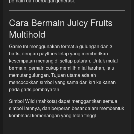
pemain dari berbagai generasi.
Cara Bermain Juicy Fruits
Multihold
Game ini menggunakan format 5 gulungan dan 3
baris, dengan paylines tetap yang memberikan
kesempatan menang di setiap putaran. Untuk mulai
bermain, pemain cukup memilih nilai taruhan, lalu
memutar gulungan. Tujuan utama adalah
mencocokkan simbol yang sama dari kiri ke kanan
pada garis pembayaran.
Simbol Wild (mahkota) dapat menggantikan semua
simbol lainnya, dan berperan besar dalam membentuk
kombinasi kemenangan yang lebih tinggi.