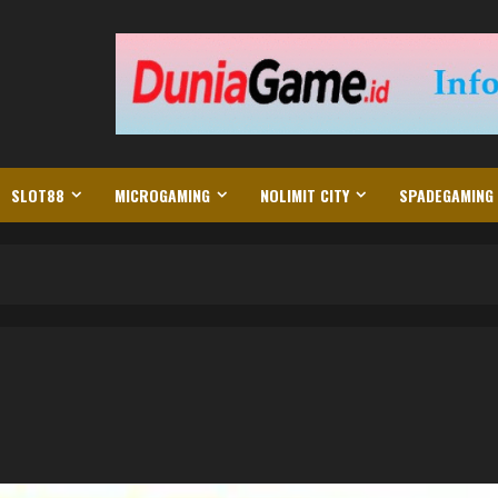
SLOT88
MICROGAMING
NOLIMIT CITY
SPADEGAMING