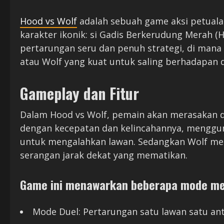
Hood vs Wolf
adalah sebuah game aksi petuala
karakter ikonik: si Gadis Berkerudung Merah (
pertarungan seru dan penuh strategi, di mana
atau Wolf yang kuat untuk saling berhadapan
Gameplay dan Fitur
Dalam Hood vs Wolf, pemain akan merasakan d
dengan kecepatan dan kelincahannya, menggun
untuk mengalahkan lawan. Sedangkan Wolf mem
serangan jarak dekat yang mematikan.
Game ini menawarkan beberapa mode men
Mode Duel: Pertarungan satu lawan satu an