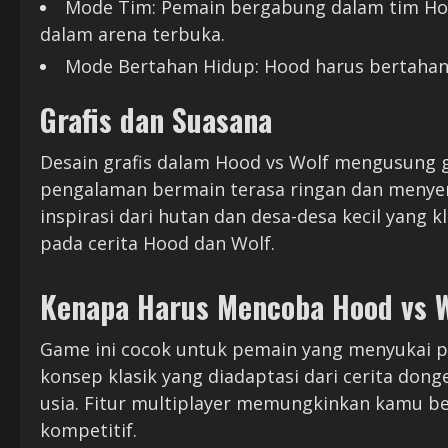
Mode Tim: Pemain bergabung dalam tim Ho
dalam arena terbuka.
Mode Bertahan Hidup: Hood harus bertahan
Grafis dan Suasana
Desain grafis dalam Hood vs Wolf mengusung 
pengalaman bermain terasa ringan dan menyen
inspirasi dari hutan dan desa-desa kecil yan
pada cerita Hood dan Wolf.
Kenapa Harus Mencoba Hood vs 
Game ini cocok untuk pemain yang menyukai pe
konsep klasik yang diadaptasi dari cerita do
usia. Fitur multiplayer memungkinkan kamu b
kompetitif.