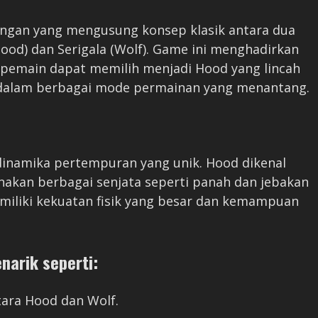
ngan yang mengusung konsep klasik antara dua
Hood) dan Serigala (Wolf). Game ini menghadirkan
 pemain dapat memilih menjadi Hood yang lincah
 dalam berbagai mode permainan yang menantang.
inamika pertempuran yang unik. Hood dikenal
akan berbagai senjata seperti panah dan jebakan
iliki kekuatan fisik yang besar dan kemampuan
arik seperti:
tara Hood dan Wolf.