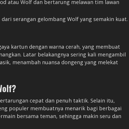
od atau Wolf dan bertarung melawan tim lawan
 dari serangan gelombang Wolf yang semakin kuat.
gaya kartun dengan warna cerah, yang membuat
angkan. Latar belakangnya sering kali mengambil
g klasik, menambah nuansa dongeng yang melekat
Wolf?
rtarungan cepat dan penuh taktik. Selain itu,
ngeng populer membuatnya menarik bagi berbagai
ermain bersama teman, sehingga makin seru dan