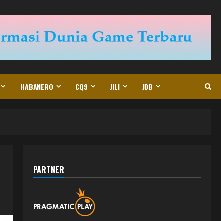
HABANERO
CQ9
JILI
JDB
PARTNER