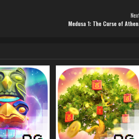
Next
Medusa 1: The Curse of Athen