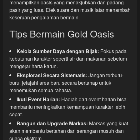
menampilkan oasis yang menakjubkan dan padang
pasir yang luas. Efek suara dan musik latar menambah
keseruan pengalaman bermain.
Tips Bermain Gold Oasis
Kelola Sumber Daya dengan Bijak:
Fokus pada
kebutuhan karakter seperti air dan makanan sebelum
mengejar harta karun.
Eksplorasi Secara Sistematis:
Jangan terburu-
buru, jelajahi area baru secara bertahap untuk
menemukan semua rahasia.
Ikuti Event Harian:
Hadiah dari event harian bisa
membantu meningkatkan kemampuan karakter lebih
cepat.
Bangun dan Upgrade Markas:
Markas yang kuat
akan membantu bertahan dari serangan musuh dan
cuaca ekstrem.