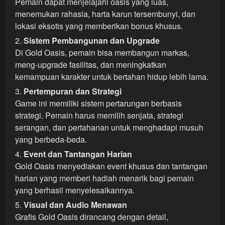
Pemain dapat menjelajahi oasis yang luas,
menemukan rahasia, harta karun tersembunyi, dan
lokasi eksotis yang memberikan bonus khusus.
Sistem Pembangunan dan Upgrade
Di Gold Oasis, pemain bisa membangun markas,
meng-upgrade fasilitas, dan meningkatkan
kemampuan karakter untuk bertahan hidup lebih lama.
Pertempuran dan Strategi
Game ini memiliki sistem pertarungan berbasis
strategi. Pemain harus memilih senjata, strategi
serangan, dan pertahanan untuk menghadapi musuh
yang berbeda-beda.
Event dan Tantangan Harian
Gold Oasis menyediakan event khusus dan tantangan
harian yang memberi hadiah menarik bagi pemain
yang berhasil menyelesaikannya.
Visual dan Audio Menawan
Grafis Gold Oasis dirancang dengan detail,