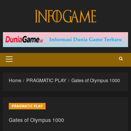
Skip
to
content
Primary
Menu
Home
PRAGMATIC PLAY
Gates of Olympus 1000
PRAGMATIC PLAY
Gates of Olympus 1000