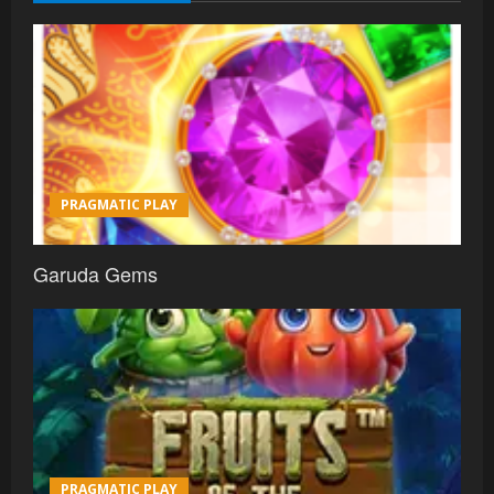
n
u
e
R
e
a
PRAGMATIC PLAY
d
Garuda Gems
i
n
g
PRAGMATIC PLAY