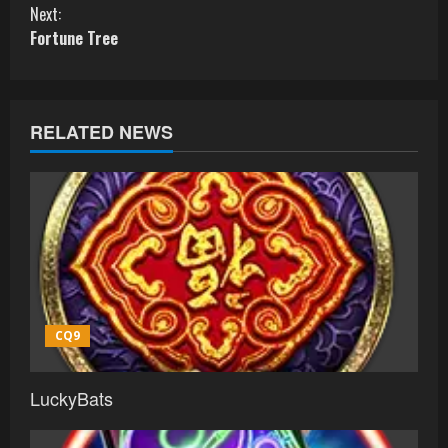
Next:
n
Fortune Tree
t
i
RELATED NEWS
n
u
e
R
e
a
CQ9
d
LuckyBats
i