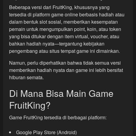
Beberapa versi dari FruitKing, khususnya yang
tersedia di platform game online berbasis hadiah atau
dalam bentuk slot sosial, memberikan kesempatan
pemain untuk mengumpulkan point, koin, atau token
yang bisa ditukar dengan item virtual, voucher, atau
bahkan hadiah nyata—tergantung kebijakan
pengembang atau situs tempat game ini dimainkan.
Namun, perlu diperhatikan bahwa tidak semua versi
memberikan hadiah nyata dan game ini lebih bersifat
hiburan semata.
Di Mana Bisa Main Game
FruitKing?
Game FruitKing tersedia di berbagai platform:
Google Play Store (Android)