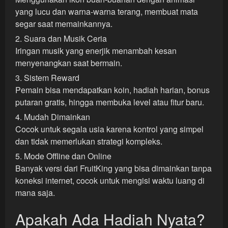
yang lucu dan warna-warna terang, membuat mata
segar saat memainkannya.
Suara dan Musik Ceria
Iringan musik yang enerjik menambah kesan
menyenangkan saat bermain.
Sistem Reward
Pemain bisa mendapatkan koin, hadiah harian, bonus
putaran gratis, hingga membuka level atau fitur baru.
Mudah Dimainkan
Cocok untuk segala usia karena kontrol yang simpel
dan tidak memerlukan strategi kompleks.
Mode Offline dan Online
Banyak versi dari FruitKing yang bisa dimainkan tanpa
koneksi internet, cocok untuk mengisi waktu luang di
mana saja.
Apakah Ada Hadiah Nyata?