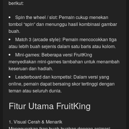
berikut:
Spin the wheel / slot: Pemain cukup menekan
tombol “spin” dan menunggu hasil kombinasi gambar
buah.
Match 3 (arcade style): Pemain mencocokkan tiga
atau lebih buah sejenis dalam satu baris atau kolom.
Mini-games: Beberapa versi FruitKing
menyediakan mini-games tambahan untuk menambah
keseruan dan hadiah.
Leaderboard dan kompetisi: Dalam versi yang
online, pemain dapat bersaing skor tertinggi dengan
teman atau seluruh dunia.
Fitur Utama FruitKing
Visual Cerah & Menarik
Menggunakan ikon buah-buahan dengan animasi