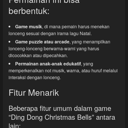
berbentuk:
Game musik
, di mana pemain harus menekan
lonceng sesuai dengan irama lagu Natal.
Game puzzle atau arcade
, yang menampilkan
lonceng-lonceng berwarna-warni yang harus
dicocokkan atau dipecahkan.
Permainan anak-anak edukatif
, yang
memperkenalkan not musik, warna, atau huruf melalui
interaksi dengan lonceng.
Fitur Menarik
Beberapa fitur umum dalam game
“Ding Dong Christmas Bells” antara
lain: