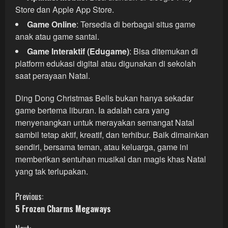
Store dan Apple App Store.
Game Online
: Tersedia di berbagai situs game
anak atau game santai.
Game Interaktif (Edugame)
: Bisa ditemukan di
platform edukasi digital atau digunakan di sekolah
saat perayaan Natal.
Ding Dong Christmas Bells bukan hanya sekadar
game bertema liburan. Ia adalah cara yang
menyenangkan untuk merayakan semangat Natal
sambil tetap aktif, kreatif, dan terhibur. Baik dimainkan
sendiri, bersama teman, atau keluarga, game ini
memberikan sentuhan musikal dan magis khas Natal
yang tak terlupakan.
C
Previous:
5 Frozen Charms Megaways
o