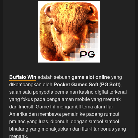
Buffalo Win
adalah sebuah
game slot online
yang
dikembangkan oleh
Pocket Games Soft (PG Soft)
,
salah satu penyedia permainan kasino digital terkenal
yang fokus pada pengalaman mobile yang menarik
dan imersif. Game ini mengambil tema alam liar
Amerika dan membawa pemain ke padang rumput
prairies yang luas, dipenuhi dengan simbol-simbol
binatang yang menakjubkan dan fitur-fitur bonus yang
menarik.