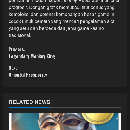
permainan modern seperti
Infinity Reels
dan multiplier
progresif. Dengan grafik memukau, fitur bonus yang
kompleks, dan potensi kemenangan besar, game ini
cocok untuk pemain yang mencari pengalaman slot
yang seru dan berbeda dari jenis game kasino
tradisional.
C
Previous:
Legendary Monkey King
o
Next:
n
Oriental Prosperity
t
i
RELATED NEWS
n
u