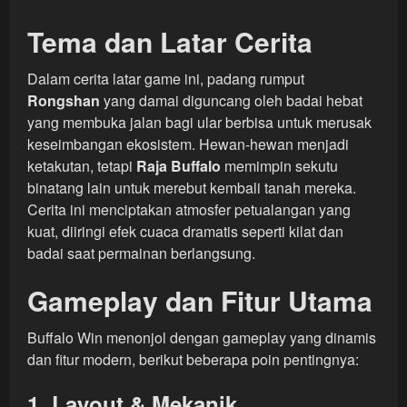
Tema dan Latar Cerita
Dalam cerita latar game ini, padang rumput
Rongshan
yang damai diguncang oleh badai hebat
yang membuka jalan bagi ular berbisa untuk merusak
keseimbangan ekosistem. Hewan-hewan menjadi
ketakutan, tetapi
Raja Buffalo
memimpin sekutu
binatang lain untuk merebut kembali tanah mereka.
Cerita ini menciptakan atmosfer petualangan yang
kuat, diiringi efek cuaca dramatis seperti kilat dan
badai saat permainan berlangsung.
Gameplay dan Fitur Utama
Buffalo Win menonjol dengan gameplay yang dinamis
dan fitur modern, berikut beberapa poin pentingnya:
1. Layout & Mekanik