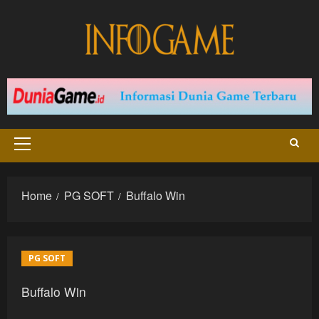
Skip
to
content
Primary
Menu
Home
PG SOFT
Buffalo Win
PG SOFT
Buffalo Win