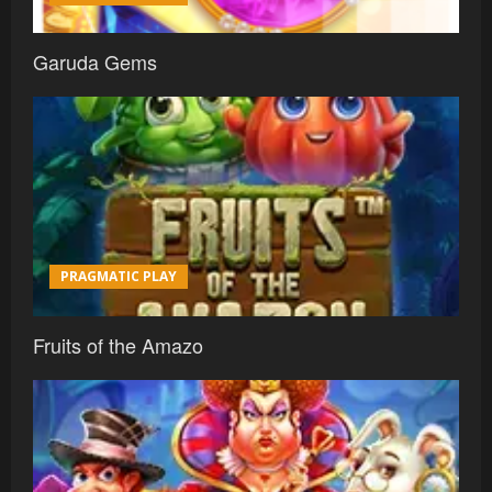
a
d
Garuda Gems
i
n
g
PRAGMATIC PLAY
Fruits of the Amazo