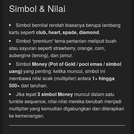
Simbol & Nilai
Simbol bernilai rendah biasanya berupa lambang
kartu seperti
club, heart, spade, diamond
.
Simbol “premium” tema pertanian meliputi buah
atau sayuran seperti strawberry, orange, corn,
aubergine (terong), dan jamur.
Simbol
Money (Pot of Gold / poci emas / simbol
uang)
yang penting: ketika muncul, simbol ini
membawa nilai acak (multiplier) antara
1× hingga
500×
dari taruhan.
Jika tepat
3 simbol Money
muncul dalam satu
tumble sequence, nilai-nilai mereka berubah menjadi
multiplier yang kemudian digabungkan dan diterapkan
ke kemenangan.