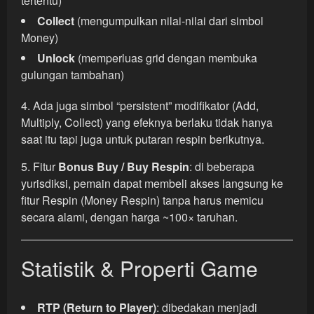
tertentu)
Collect
(mengumpulkan nilai-nilai dari simbol
Money)
Unlock
(memperluas grid dengan membuka
gulungan tambahan)
4. Ada juga simbol “persistent” modifikator (Add,
Multiply, Collect) yang efeknya berlaku tidak hanya
saat itu tapi juga untuk putaran respin berikutnya.
5. Fitur
Bonus Buy / Buy Respin
: di beberapa
yurisdiksi, pemain dapat membeli akses langsung ke
fitur Respin (Money Respin) tanpa harus memicu
secara alami, dengan harga ~100× taruhan.
Statistik & Properti Game
RTP (Return to Player)
: dibedakan menjadi