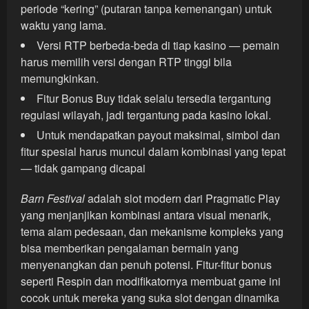
periode “kering” (putaran tanpa kemenangan) untuk
waktu yang lama.
Versi RTP berbeda-beda di tiap kasino — pemain
harus memilih versi dengan RTP tinggi bila
memungkinkan.
Fitur Bonus Buy tidak selalu tersedia tergantung
regulasi wilayah, jadi tergantung pada kasino lokal.
Untuk mendapatkan payout maksimal, simbol dan
fitur spesial harus muncul dalam kombinasi yang tepat
— tidak gampang dicapai
Barn Festival
adalah slot modern dari Pragmatic Play
yang menjanjikan kombinasi antara visual menarik,
tema alam pedesaan, dan mekanisme kompleks yang
bisa memberikan pengalaman bermain yang
menyenangkan dan penuh potensi. Fitur-fitur bonus
seperti Respin dan modifikatornya membuat game ini
cocok untuk mereka yang suka slot dengan dinamika