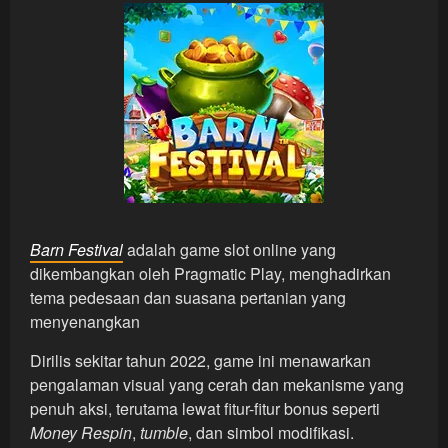
Barn Festival
adalah game slot online yang
dikembangkan oleh Pragmatic Play, menghadirkan
tema pedesaan dan suasana pertanian yang
menyenangkan
Dirilis sekitar tahun 2022, game ini menawarkan
pengalaman visual yang cerah dan mekanisme yang
penuh aksi, terutama lewat fitur-fitur bonus seperti
Money Respin
,
tumble
, dan simbol modifikasi.