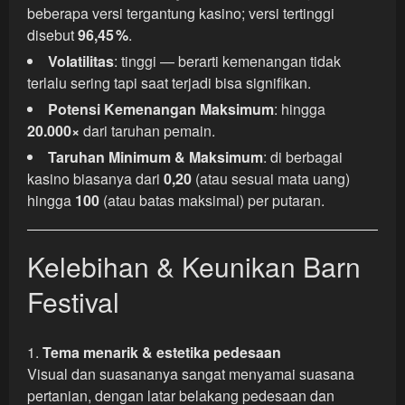
beberapa versi tergantung kasino; versi tertinggi
disebut
96,45 %
.
Volatilitas
: tinggi — berarti kemenangan tidak
terlalu sering tapi saat terjadi bisa signifikan.
Potensi Kemenangan Maksimum
: hingga
20.000×
dari taruhan pemain.
Taruhan Minimum & Maksimum
: di berbagai
kasino biasanya dari
0,20
(atau sesuai mata uang)
hingga
100
(atau batas maksimal) per putaran.
Kelebihan & Keunikan Barn
Festival
Tema menarik & estetika pedesaan
Visual dan suasananya sangat menyamai suasana
pertanian, dengan latar belakang pedesaan dan