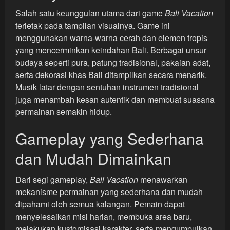
Salah satu keunggulan utama dari game
Bali Vacation
terletak pada tampilan visualnya. Game ini
menggunakan warna-warna cerah dan elemen tropis
yang mencerminkan keindahan Bali. Berbagai unsur
budaya seperti pura, patung tradisional, pakaian adat,
serta dekorasi khas Bali ditampilkan secara menarik.
Musik latar dengan sentuhan instrumen tradisional
juga menambah kesan autentik dan membuat suasana
permainan semakin hidup.
Gameplay yang Sederhana
dan Mudah Dimainkan
Dari segi gameplay,
Bali Vacation
menawarkan
mekanisme permainan yang sederhana dan mudah
dipahami oleh semua kalangan. Pemain dapat
menyelesaikan misi harian, membuka area baru,
melakukan kustomisasi karakter, serta mengumpulkan