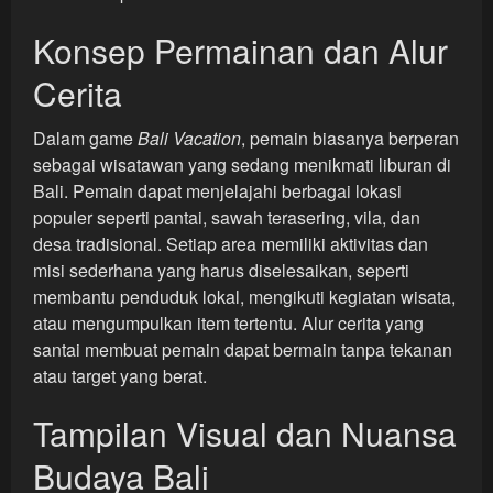
Konsep Permainan dan Alur
Cerita
Dalam game
Bali Vacation
, pemain biasanya berperan
sebagai wisatawan yang sedang menikmati liburan di
Bali. Pemain dapat menjelajahi berbagai lokasi
populer seperti pantai, sawah terasering, vila, dan
desa tradisional. Setiap area memiliki aktivitas dan
misi sederhana yang harus diselesaikan, seperti
membantu penduduk lokal, mengikuti kegiatan wisata,
atau mengumpulkan item tertentu. Alur cerita yang
santai membuat pemain dapat bermain tanpa tekanan
atau target yang berat.
Tampilan Visual dan Nuansa
Budaya Bali