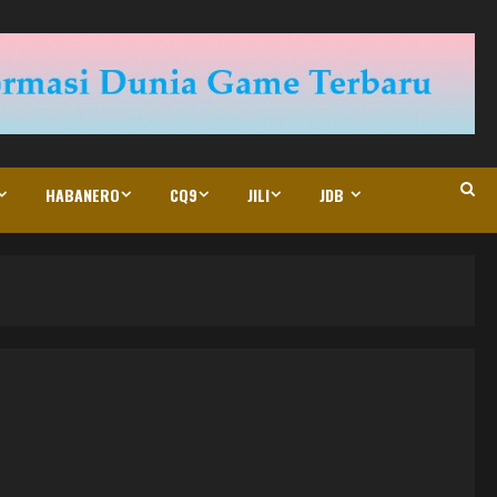
HABANERO
CQ9
JILI
JDB