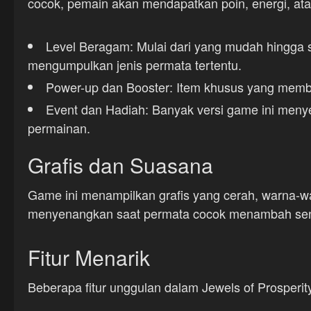
cocok, pemain akan mendapatkan poin, energi, ata
Level Beragam: Mulai dari yang mudah hingga s
mengumpulkan jenis permata tertentu.
Power-up dan Booster: Item khusus yang memb
Event dan Hadiah: Banyak versi game ini menye
permainan.
Grafis dan Suasana
Game ini menampilkan grafis yang cerah, warna-wa
menyenangkan saat permata cocok menambah sen
Fitur Menarik
Beberapa fitur unggulan dalam Jewels of Prosperity