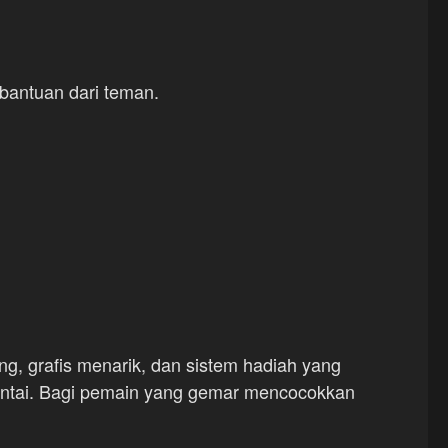
bantuan dari teman.
, grafis menarik, dan sistem hadiah yang
 santai. Bagi pemain yang gemar mencocokkan