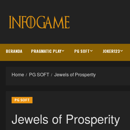
Skip
to
content
BERANDA
PRAGMATIC PLAY
PG SOFT
JOKER123
Home
PG SOFT
Jewels of Prosperity
PG SOFT
Jewels of Prosperity