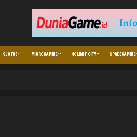
SLOT88
MICROGAMING
NOLIMIT CITY
SPADEGAMING