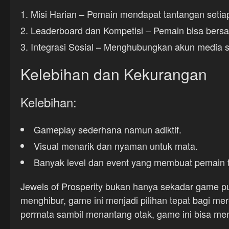
Misi Harian – Pemain mendapat tantangan setiap
Leaderboard dan Kompetisi – Pemain bisa bersai
Integrasi Sosial – Menghubungkan akun media 
Kelebihan dan Kekurangan
Kelebihan:
Gameplay sederhana namun adiktif.
Visual menarik dan nyaman untuk mata.
Banyak level dan event yang membuat pemain t
Jewels of Prosperity bukan hanya sekadar game p
menghibur, game ini menjadi pilihan tepat bagi m
permata sambil menantang otak, game ini bisa menj