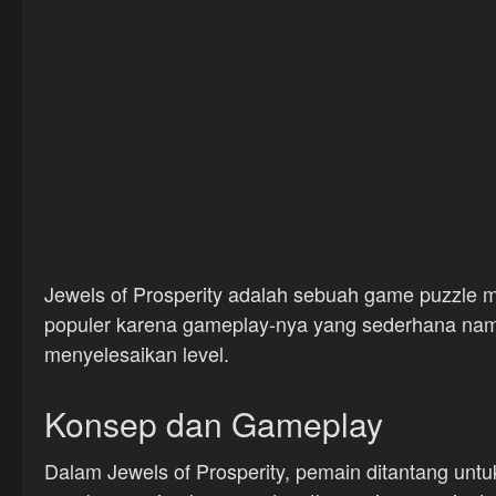
Jewels of Prosperity adalah sebuah game puzzle 
populer karena gameplay-nya yang sederhana nam
menyelesaikan level.
Konsep dan Gameplay
Dalam Jewels of Prosperity, pemain ditantang untu