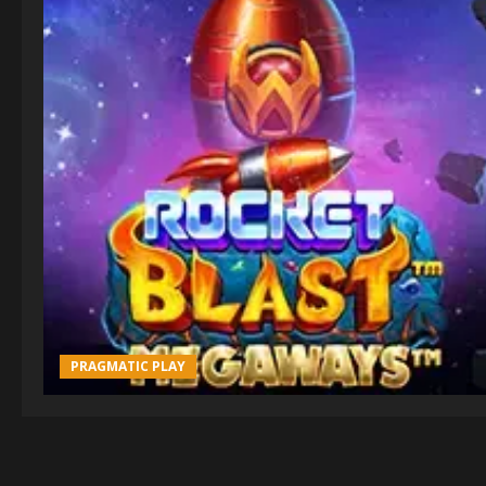
PRAGMATIC PLAY