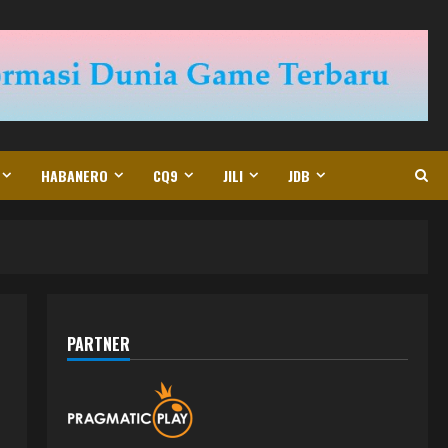
HABANERO
CQ9
JILI
JDB
PARTNER